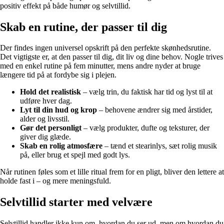
positiv effekt på både humør og selvtillid.
Skab en rutine, der passer til dig
Der findes ingen universel opskrift på den perfekte skønhedsrutine.
Det vigtigste er, at den passer til dig, dit liv og dine behov. Nogle trives
med en enkel rutine på fem minutter, mens andre nyder at bruge
længere tid på at fordybe sig i plejen.
Hold det realistisk
– vælg trin, du faktisk har tid og lyst til at
udføre hver dag.
Lyt til din hud og krop
– behovene ændrer sig med årstider,
alder og livsstil.
Gør det personligt
– vælg produkter, dufte og teksturer, der
giver dig glæde.
Skab en rolig atmosfære
– tænd et stearinlys, sæt rolig musik
på, eller brug et spejl med godt lys.
Når rutinen føles som et lille ritual frem for en pligt, bliver den lettere at
holde fast i – og mere meningsfuld.
Selvtillid starter med velvære
Selvtillid handler ikke kun om, hvordan du ser ud, men om hvordan du