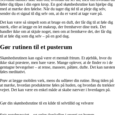
føler dig tilpas i din egen krop. En god skønhedsrutine kan hjælpe dig
med at mærke den følelse. Når du tager dig tid til at pleje dig selv,
sender du et signal til dig selv om, at du er værd at tage vare på.
Det kan være så simpelt som at bruge en duft, der får dig til at føle dig
stærk, eller at lægge en let makeup, der fremhæver dine træk. Det
handler ikke om at skjule noget, men om at fremhæve det, der får dig
til at føle dig som dig selv – på en god dag.
Gør rutinen til et pusterum
Skønhedsrutinen kan også være et mentalt frirum. Et øjeblik, hvor du
ikke skal præstere, men bare være. Mange oplever, at de finder ro i de
gentagne bevægelser – at rense, massere, påføre, dufte. Det kan næsten
føles meditativt.
Prøv at lægge mobilen væk, mens du udfører din rutine. Brug tiden på
at mærke, hvordan produkterne føles på huden, og hvordan du trækker
vejret. Det kan være en enkel måde at skabe nærvær i hverdagen på.
Gør din skønhedsrutine til en kilde til selvtillid og velvære
Spis regelmæssigt – og oplev forskellen i energi og humør