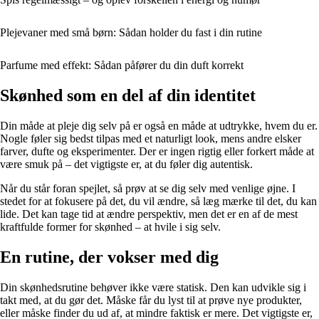
Plejevaner med små børn: Sådan holder du fast i din rutine
Parfume med effekt: Sådan påfører du din duft korrekt
Skønhed som en del af din identitet
Din måde at pleje dig selv på er også en måde at udtrykke, hvem du er.
Nogle føler sig bedst tilpas med et naturligt look, mens andre elsker
farver, dufte og eksperimenter. Der er ingen rigtig eller forkert måde at
være smuk på – det vigtigste er, at du føler dig autentisk.
Når du står foran spejlet, så prøv at se dig selv med venlige øjne. I
stedet for at fokusere på det, du vil ændre, så læg mærke til det, du kan
lide. Det kan tage tid at ændre perspektiv, men det er en af de mest
kraftfulde former for skønhed – at hvile i sig selv.
En rutine, der vokser med dig
Din skønhedsrutine behøver ikke være statisk. Den kan udvikle sig i
takt med, at du gør det. Måske får du lyst til at prøve nye produkter,
eller måske finder du ud af, at mindre faktisk er mere. Det vigtigste er,