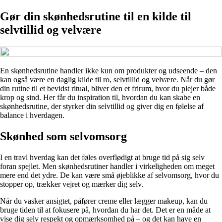
Gør din skønhedsrutine til en kilde til
selvtillid og velvære
En skønhedsrutine handler ikke kun om produkter og udseende – den
kan også være en daglig kilde til ro, selvtillid og velvære. Når du gør
din rutine til et bevidst ritual, bliver den et frirum, hvor du plejer både
krop og sind. Her får du inspiration til, hvordan du kan skabe en
skønhedsrutine, der styrker din selvtillid og giver dig en følelse af
balance i hverdagen.
Skønhed som selvomsorg
I en travl hverdag kan det føles overflødigt at bruge tid på sig selv
foran spejlet. Men skønhedsrutiner handler i virkeligheden om meget
mere end det ydre. De kan være små øjeblikke af selvomsorg, hvor du
stopper op, trækker vejret og mærker dig selv.
Når du vasker ansigtet, påfører creme eller lægger makeup, kan du
bruge tiden til at fokusere på, hvordan du har det. Det er en måde at
vise dig selv respekt og opmærksomhed på – og det kan have en