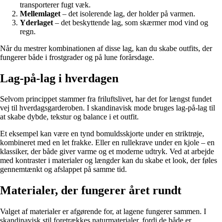
transporterer fugt væk.
Mellemlaget
– det isolerende lag, der holder på varmen.
Yderlaget
– det beskyttende lag, som skærmer mod vind og
regn.
Når du mestrer kombinationen af disse lag, kan du skabe outfits, der
fungerer både i frostgrader og på lune forårsdage.
Lag-på-lag i hverdagen
Selvom princippet stammer fra friluftslivet, har det for længst fundet
vej til hverdagsgarderoben. I skandinavisk mode bruges lag-på-lag til
at skabe dybde, tekstur og balance i et outfit.
Et eksempel kan være en tynd bomuldsskjorte under en striktrøje,
kombineret med en let frakke. Eller en rullekrave under en kjole – en
klassiker, der både giver varme og et moderne udtryk. Ved at arbejde
med kontraster i materialer og længder kan du skabe et look, der føles
gennemtænkt og afslappet på samme tid.
Materialer, der fungerer året rundt
Valget af materialer er afgørende for, at lagene fungerer sammen. I
skandinavisk stil foretrækkes naturmaterialer, fordi de både er