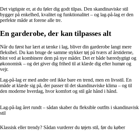
Det vigtigste er, at du føler dig godt tilpas. Den skandinaviske stil
bygger på enkelhed, kvalitet og funktionalitet – og lag-på-lag er den
perfekte måde at forene alle tre.
En garderobe, der kan tilpasses alt
Når du først har lært at tænke i lag, bliver din garderobe langt mere
fleksibel. Du kan bruge de samme stykker tøj på tværs af årstiderne,
blot ved at kombinere dem på nye måder. Det er både bæredygtigt og
økonomisk – og det giver dig frihed til at klæde dig efter humør og
vejr.
Lag-på-lag er med andre ord ikke bare en trend, men en livsstil. En
måde at klæde sig på, der passer til det skandinaviske klima – og til
den moderne hverdag, hvor komfort og stil går hånd i hånd.
Lag-på-lag året rundt – sådan skaber du fleksible outfits i skandinavisk
stil
Klassisk eller trendy? Sådan vurderer du tøjets stil, før du køber