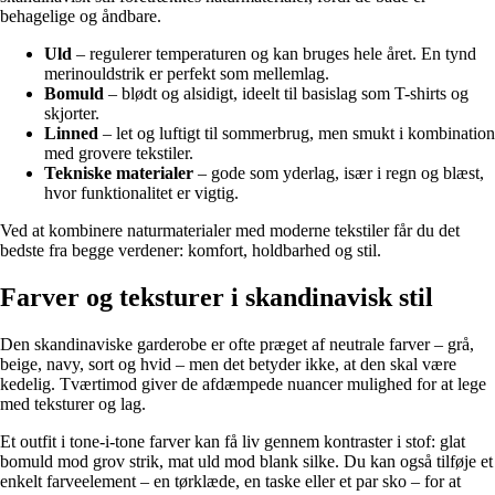
behagelige og åndbare.
Uld
– regulerer temperaturen og kan bruges hele året. En tynd
merinouldstrik er perfekt som mellemlag.
Bomuld
– blødt og alsidigt, ideelt til basislag som T-shirts og
skjorter.
Linned
– let og luftigt til sommerbrug, men smukt i kombination
med grovere tekstiler.
Tekniske materialer
– gode som yderlag, især i regn og blæst,
hvor funktionalitet er vigtig.
Ved at kombinere naturmaterialer med moderne tekstiler får du det
bedste fra begge verdener: komfort, holdbarhed og stil.
Farver og teksturer i skandinavisk stil
Den skandinaviske garderobe er ofte præget af neutrale farver – grå,
beige, navy, sort og hvid – men det betyder ikke, at den skal være
kedelig. Tværtimod giver de afdæmpede nuancer mulighed for at lege
med teksturer og lag.
Et outfit i tone-i-tone farver kan få liv gennem kontraster i stof: glat
bomuld mod grov strik, mat uld mod blank silke. Du kan også tilføje et
enkelt farveelement – en tørklæde, en taske eller et par sko – for at