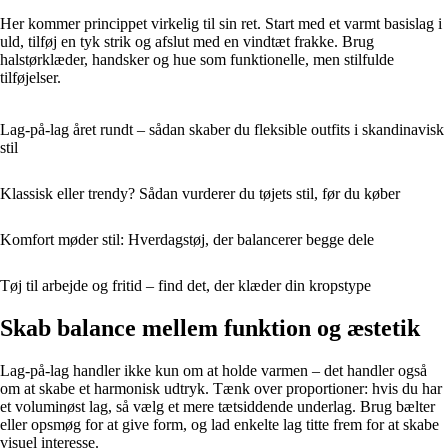
Her kommer princippet virkelig til sin ret. Start med et varmt basislag i
uld, tilføj en tyk strik og afslut med en vindtæt frakke. Brug
halstørklæder, handsker og hue som funktionelle, men stilfulde
tilføjelser.
Lag-på-lag året rundt – sådan skaber du fleksible outfits i skandinavisk
stil
Klassisk eller trendy? Sådan vurderer du tøjets stil, før du køber
Komfort møder stil: Hverdagstøj, der balancerer begge dele
Tøj til arbejde og fritid – find det, der klæder din kropstype
Skab balance mellem funktion og æstetik
Lag-på-lag handler ikke kun om at holde varmen – det handler også
om at skabe et harmonisk udtryk. Tænk over proportioner: hvis du har
et voluminøst lag, så vælg et mere tætsiddende underlag. Brug bælter
eller opsmøg for at give form, og lad enkelte lag titte frem for at skabe
visuel interesse.