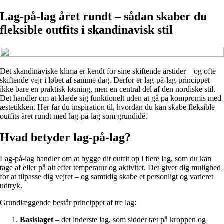
Lag-på-lag året rundt – sådan skaber du
fleksible outfits i skandinavisk stil
Det skandinaviske klima er kendt for sine skiftende årstider – og ofte
skiftende vejr i løbet af samme dag. Derfor er lag-på-lag-princippet
ikke bare en praktisk løsning, men en central del af den nordiske stil.
Det handler om at klæde sig funktionelt uden at gå på kompromis med
æstetikken. Her får du inspiration til, hvordan du kan skabe fleksible
outfits året rundt med lag-på-lag som grundidé.
Hvad betyder lag-på-lag?
Lag-på-lag handler om at bygge dit outfit op i flere lag, som du kan
tage af eller på alt efter temperatur og aktivitet. Det giver dig mulighed
for at tilpasse dig vejret – og samtidig skabe et personligt og varieret
udtryk.
Grundlæggende består princippet af tre lag:
Basislaget
– det inderste lag, som sidder tæt på kroppen og