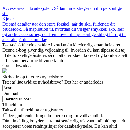
Accessories til brudekjolen: Sådan understreger du din personlige
stil
Kjoler
De små detaljer gør den store forskel, når du skal fuldende dit
brudelook. Få inspiration til, hvordan du vælger smykker, sko, slør
og andre accessories, der fremhæver din personlige stil og får dig til
at stråle på den store dag.
Tøj ved skiftende årstider: hvordan du klæder dig smart hele året
Denne e-bog giver dig vejledning til, hvordan du kan tilpasse dit tøj
til de forskellige årstider, så du altid er klædt korrekt og komfortabelt
– fra sommervarme til vinterkulde.
Gratis download
Skriv dig op til vores nyhedsbrev
Træt af ligegyldige nyhedsbreve? Det her er anderledes.
Din mail
Tilmeld nu
Tak – din tilmelding er registreret
Jeg godkender brugerbetingelser og privatlivspolitik.
Din tilmelding betyder, at vi må sende dig relevant indhold, og at du
accepterer vores retningslinjer for databeskyttelse. Du kan altid