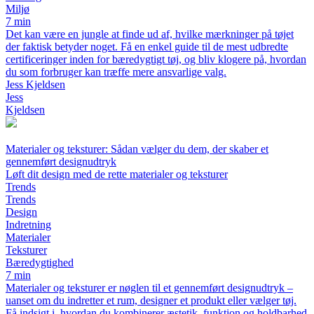
Miljø
7 min
Det kan være en jungle at finde ud af, hvilke mærkninger på tøjet
der faktisk betyder noget. Få en enkel guide til de mest udbredte
certificeringer inden for bæredygtigt tøj, og bliv klogere på, hvordan
du som forbruger kan træffe mere ansvarlige valg.
Jess Kjeldsen
Jess
Kjeldsen
Materialer og teksturer: Sådan vælger du dem, der skaber et
gennemført designudtryk
Løft dit design med de rette materialer og teksturer
Trends
Trends
Design
Indretning
Materialer
Teksturer
Bæredygtighed
7 min
Materialer og teksturer er nøglen til et gennemført designudtryk –
uanset om du indretter et rum, designer et produkt eller vælger tøj.
Få indsigt i, hvordan du kombinerer æstetik, funktion og holdbarhed