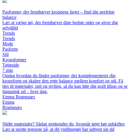
Pasformer, der fremhæver kroppens linjer – find din perfekte
balance
Lær at vælge tøj, der fremhæver dine bedste sider og giver dig
selvtillid
Trends
Trends
Mode
Pasform
Stil
Kropsformer
Tøjguide
7 min
Opdag hvordan du finder pasformer, der komplementerer din
kropsform og skaber den rette balance mellem komfort og stil. Få
tips til materialer, snit og styling, så du kan føle dig godt tilpas og se
fantastisk ud – hver dag.
Emma Bramsnæs
Emma
Bramsnæs
Slidte materialer? Sådan genkender du, hvornår tøjet bør udskiftes
Lær at spotte tegnene på, at dit yndlingstøj har udtjent sin tid