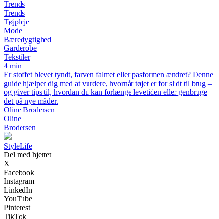
Trends
Trends
Tøjpleje
Mode
Bæredygtighed
Garderobe
Tekstiler
4 min
Er stoffet blevet tyndt, farven falmet eller pasformen ændret? Denne
guide hjælper dig med at vurdere, hvornår tøjet er for slidt til brug –
og giver tips til, hvordan du kan forlænge levetiden eller genbruge
det på nye måder.
Oline Brodersen
Oline
Brodersen
Style
Life
Del med hjertet
X
Facebook
Instagram
LinkedIn
YouTube
Pinterest
TikTok