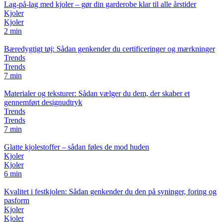
Lag-på-lag med kjoler – gør din garderobe klar til alle årstider
Kjoler
Kjoler
2 min
Bæredygtigt tøj: Sådan genkender du certificeringer og mærkninger
Trends
Trends
7 min
Materialer og teksturer: Sådan vælger du dem, der skaber et
gennemført designudtryk
Trends
Trends
7 min
Glatte kjolestoffer – sådan føles de mod huden
Kjoler
Kjoler
6 min
Kvalitet i festkjolen: Sådan genkender du den på syninger, foring og
pasform
Kjoler
Kjoler