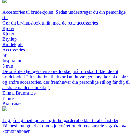
Accessories til brudekjolen: Sådan understreger du din personlige
stil
Gør dit bryllupslook unikt med de rette accessories
Kjoler
Kjoler
Bryllup
Brudekjole
Accessories
Stil
Inspiration
5 min
De små detaljer gør den store forskel, når du skal fuldende dit
brudelook. Få inspiration til, hvordan du vælger smykker, sko, slør
og andre accessories, der fremhæver din personlige stil og får dig til
at stråle på den store dag.
Emma Bramsnæs
Emma
Bramsnæs
Lag-på-lag med kjoler – gør din garderobe klar til alle årstider
Få mest muligt ud af dine kjoler året rundt med smarte lag-på-lag-
kombinationer