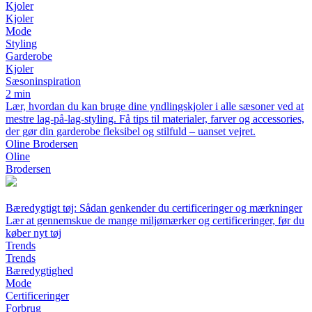
Kjoler
Kjoler
Mode
Styling
Garderobe
Kjoler
Sæsoninspiration
2 min
Lær, hvordan du kan bruge dine yndlingskjoler i alle sæsoner ved at
mestre lag-på-lag-styling. Få tips til materialer, farver og accessories,
der gør din garderobe fleksibel og stilfuld – uanset vejret.
Oline Brodersen
Oline
Brodersen
Bæredygtigt tøj: Sådan genkender du certificeringer og mærkninger
Lær at gennemskue de mange miljømærker og certificeringer, før du
køber nyt tøj
Trends
Trends
Bæredygtighed
Mode
Certificeringer
Forbrug