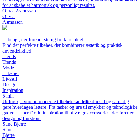
for at skabe et harmonisk og personligt resultat.
Olivia Asmussen
Olivia
Asmussen
Tilbehør, der forener stil og funktionalitet
Find det perfekte tilbehør, der kombinerer æstetik og praktisk
anvendelighed
Trends
Trends
Mode
Tilbehør
Livsstil
Design
Inspiration
5 min
Udforsk, hvordan moderne tilbehør kan løfte din stil og samtidig
gøre hverdagen lettere. Fra tasker og ure til smykker og teknologiske
gadgets – her får du inspiration til at vælge accessories, der forener
design og funktion.
Stine Bjerre
Stine
Bjerre