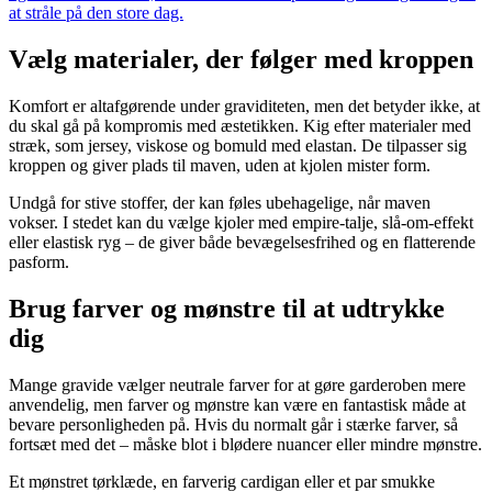
at stråle på den store dag.
Vælg materialer, der følger med kroppen
Komfort er altafgørende under graviditeten, men det betyder ikke, at
du skal gå på kompromis med æstetikken. Kig efter materialer med
stræk, som jersey, viskose og bomuld med elastan. De tilpasser sig
kroppen og giver plads til maven, uden at kjolen mister form.
Undgå for stive stoffer, der kan føles ubehagelige, når maven
vokser. I stedet kan du vælge kjoler med empire-talje, slå-om-effekt
eller elastisk ryg – de giver både bevægelsesfrihed og en flatterende
pasform.
Brug farver og mønstre til at udtrykke
dig
Mange gravide vælger neutrale farver for at gøre garderoben mere
anvendelig, men farver og mønstre kan være en fantastisk måde at
bevare personligheden på. Hvis du normalt går i stærke farver, så
fortsæt med det – måske blot i blødere nuancer eller mindre mønstre.
Et mønstret tørklæde, en farverig cardigan eller et par smukke