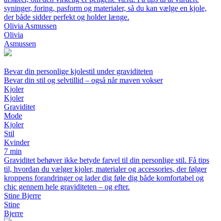
syninger, foring, pasform og materialer, så du kan vælge en kjole,
der både sidder perfekt og holder længe.
Olivia Asmussen
Olivia
Asmussen
Bevar din personlige kjolestil under graviditeten
Bevar din stil og selvtillid – også når maven vokser
Kjoler
Kjoler
Graviditet
Mode
Kjoler
Stil
Kvinder
7 min
Graviditet behøver ikke betyde farvel til din personlige stil. Få tips
til, hvordan du vælger kjoler, materialer og accessories, der følger
kroppens forandringer og lader dig føle dig både komfortabel og
chic gennem hele graviditeten – og efter.
Stine Bjerre
Stine
Bjerre