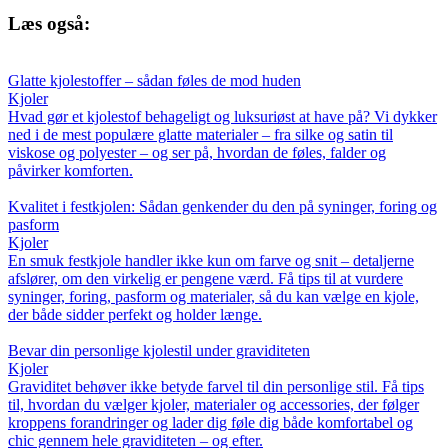
Læs også:
Glatte kjolestoffer – sådan føles de mod huden
Kjoler
Hvad gør et kjolestof behageligt og luksuriøst at have på? Vi dykker
ned i de mest populære glatte materialer – fra silke og satin til
viskose og polyester – og ser på, hvordan de føles, falder og
påvirker komforten.
Kvalitet i festkjolen: Sådan genkender du den på syninger, foring og
pasform
Kjoler
En smuk festkjole handler ikke kun om farve og snit – detaljerne
afslører, om den virkelig er pengene værd. Få tips til at vurdere
syninger, foring, pasform og materialer, så du kan vælge en kjole,
der både sidder perfekt og holder længe.
Bevar din personlige kjolestil under graviditeten
Kjoler
Graviditet behøver ikke betyde farvel til din personlige stil. Få tips
til, hvordan du vælger kjoler, materialer og accessories, der følger
kroppens forandringer og lader dig føle dig både komfortabel og
chic gennem hele graviditeten – og efter.