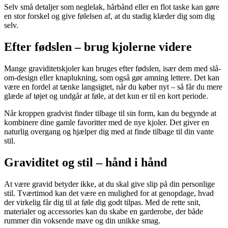
Selv små detaljer som neglelak, hårbånd eller en flot taske kan gøre
en stor forskel og give følelsen af, at du stadig klæder dig som dig
selv.
Efter fødslen – brug kjolerne videre
Mange graviditetskjoler kan bruges efter fødslen, især dem med slå-
om-design eller knaplukning, som også gør amning lettere. Det kan
være en fordel at tænke langsigtet, når du køber nyt – så får du mere
glæde af tøjet og undgår at føle, at det kun er til en kort periode.
Når kroppen gradvist finder tilbage til sin form, kan du begynde at
kombinere dine gamle favoritter med de nye kjoler. Det giver en
naturlig overgang og hjælper dig med at finde tilbage til din vante
stil.
Graviditet og stil – hånd i hånd
At være gravid betyder ikke, at du skal give slip på din personlige
stil. Tværtimod kan det være en mulighed for at genopdage, hvad
der virkelig får dig til at føle dig godt tilpas. Med de rette snit,
materialer og accessories kan du skabe en garderobe, der både
rummer din voksende mave og din unikke smag.