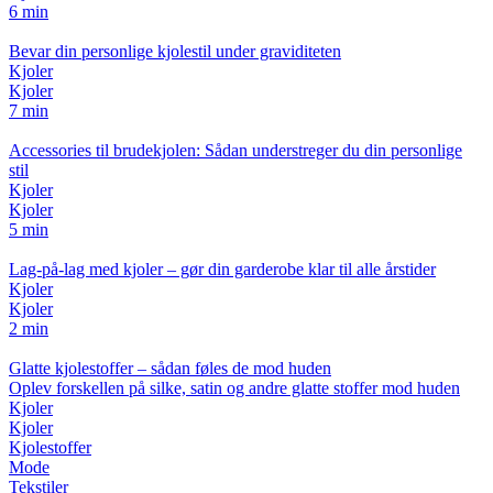
6 min
Bevar din personlige kjolestil under graviditeten
Kjoler
Kjoler
7 min
Accessories til brudekjolen: Sådan understreger du din personlige
stil
Kjoler
Kjoler
5 min
Lag-på-lag med kjoler – gør din garderobe klar til alle årstider
Kjoler
Kjoler
2 min
Glatte kjolestoffer – sådan føles de mod huden
Oplev forskellen på silke, satin og andre glatte stoffer mod huden
Kjoler
Kjoler
Kjolestoffer
Mode
Tekstiler