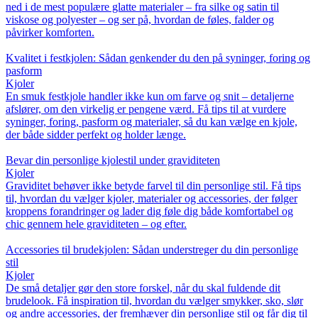
ned i de mest populære glatte materialer – fra silke og satin til
viskose og polyester – og ser på, hvordan de føles, falder og
påvirker komforten.
Kvalitet i festkjolen: Sådan genkender du den på syninger, foring og
pasform
Kjoler
En smuk festkjole handler ikke kun om farve og snit – detaljerne
afslører, om den virkelig er pengene værd. Få tips til at vurdere
syninger, foring, pasform og materialer, så du kan vælge en kjole,
der både sidder perfekt og holder længe.
Bevar din personlige kjolestil under graviditeten
Kjoler
Graviditet behøver ikke betyde farvel til din personlige stil. Få tips
til, hvordan du vælger kjoler, materialer og accessories, der følger
kroppens forandringer og lader dig føle dig både komfortabel og
chic gennem hele graviditeten – og efter.
Accessories til brudekjolen: Sådan understreger du din personlige
stil
Kjoler
De små detaljer gør den store forskel, når du skal fuldende dit
brudelook. Få inspiration til, hvordan du vælger smykker, sko, slør
og andre accessories, der fremhæver din personlige stil og får dig til