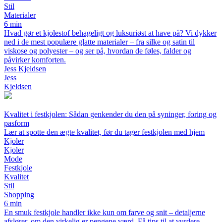
Stil
Materialer
6 min
Hvad gør et kjolestof behageligt og luksuriøst at have på? Vi dykker
ned i de mest populære glatte materialer – fra silke og satin til
viskose og polyester – og ser på, hvordan de føles, falder og
påvirker komforten.
Jess Kjeldsen
Jess
Kjeldsen
Kvalitet i festkjolen: Sådan genkender du den på syninger, foring og
pasform
Lær at spotte den ægte kvalitet, før du tager festkjolen med hjem
Kjoler
Kjoler
Mode
Festkjole
Kvalitet
Stil
Shopping
6 min
En smuk festkjole handler ikke kun om farve og snit – detaljerne
afslører, om den virkelig er pengene værd. Få tips til at vurdere