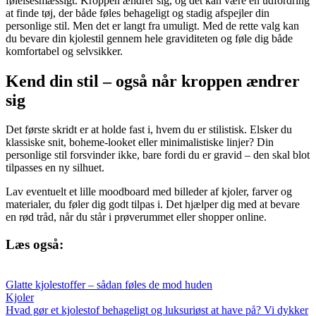
følelsesmæssigt. Kroppen ændrer sig, og det kan være en udfordring
at finde tøj, der både føles behageligt og stadig afspejler din
personlige stil. Men det er langt fra umuligt. Med de rette valg kan
du bevare din kjolestil gennem hele graviditeten og føle dig både
komfortabel og selvsikker.
Kend din stil – også når kroppen ændrer
sig
Det første skridt er at holde fast i, hvem du er stilistisk. Elsker du
klassiske snit, boheme-looket eller minimalistiske linjer? Din
personlige stil forsvinder ikke, bare fordi du er gravid – den skal blot
tilpasses en ny silhuet.
Lav eventuelt et lille moodboard med billeder af kjoler, farver og
materialer, du føler dig godt tilpas i. Det hjælper dig med at bevare
en rød tråd, når du står i prøverummet eller shopper online.
Læs også:
Glatte kjolestoffer – sådan føles de mod huden
Kjoler
Hvad gør et kjolestof behageligt og luksuriøst at have på? Vi dykker