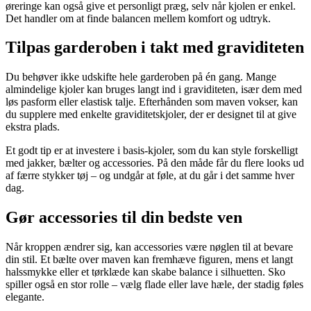
øreringe kan også give et personligt præg, selv når kjolen er enkel.
Det handler om at finde balancen mellem komfort og udtryk.
Tilpas garderoben i takt med graviditeten
Du behøver ikke udskifte hele garderoben på én gang. Mange
almindelige kjoler kan bruges langt ind i graviditeten, især dem med
løs pasform eller elastisk talje. Efterhånden som maven vokser, kan
du supplere med enkelte graviditetskjoler, der er designet til at give
ekstra plads.
Et godt tip er at investere i basis-kjoler, som du kan style forskelligt
med jakker, bælter og accessories. På den måde får du flere looks ud
af færre stykker tøj – og undgår at føle, at du går i det samme hver
dag.
Gør accessories til din bedste ven
Når kroppen ændrer sig, kan accessories være nøglen til at bevare
din stil. Et bælte over maven kan fremhæve figuren, mens et langt
halssmykke eller et tørklæde kan skabe balance i silhuetten. Sko
spiller også en stor rolle – vælg flade eller lave hæle, der stadig føles
elegante.