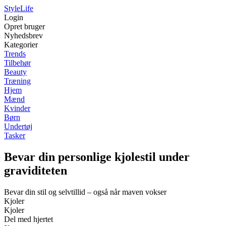
Style
Life
Login
Opret bruger
Nyhedsbrev
Kategorier
Trends
Tilbehør
Beauty
Træning
Hjem
Mænd
Kvinder
Børn
Undertøj
Tasker
Bevar din personlige kjolestil under
graviditeten
Bevar din stil og selvtillid – også når maven vokser
Kjoler
Kjoler
Del med hjertet